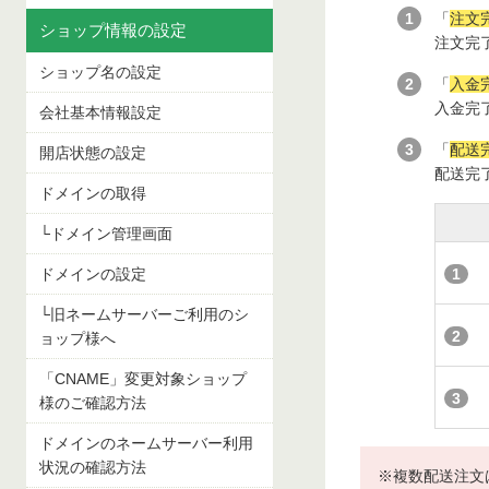
1
「
注文
ショップ情報の設定
注文完
ショップ名の設定
2
「
入金
入金完
会社基本情報設定
3
「
配送
開店状態の設定
配送完
ドメインの取得
└ドメイン管理画面
ドメインの設定
1
└旧ネームサーバーご利用のシ
2
ョップ様へ
「CNAME」変更対象ショップ
3
様のご確認方法
ドメインのネームサーバー利用
状況の確認方法
※複数配送注文