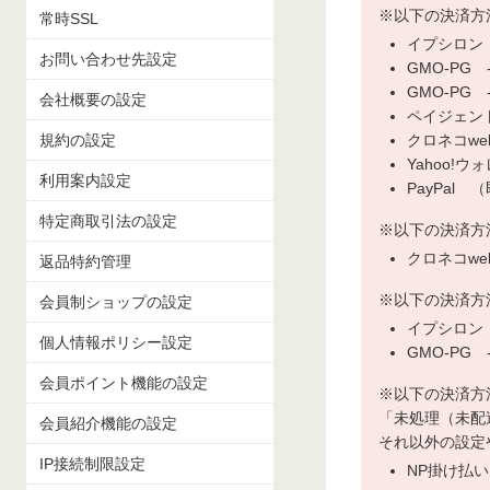
※以下の決済方
常時SSL
イプシロン
お問い合わせ先設定
GMO-PG
GMO-PG
会社概要の設定
ペイジェン
規約の設定
クロネコw
Yahoo!ウ
利用案内設定
PayPal
特定商取引法の設定
※以下の決済方
クロネコw
返品特約管理
※以下の決済方
会員制ショップの設定
イプシロン
個人情報ポリシー設定
GMO-PG
会員ポイント機能の設定
※以下の決済方
「未処理（未配
会員紹介機能の設定
それ以外の設定
IP接続制限設定
NP掛け払い