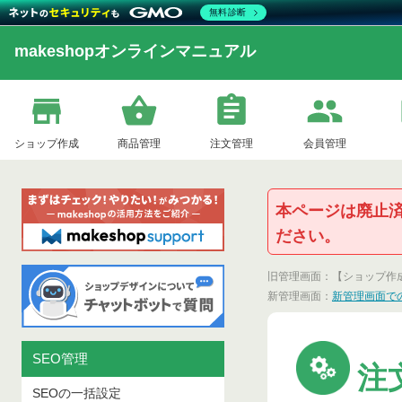
無料診断
makeshopオンラインマニュアル
ショップ作成
商品管理
注文管理
会員管理
本ページは廃止
ださい。
旧管理画面：【ショップ作
新管理画面：
新管理画面で
SEO管理
注
SEOの一括設定