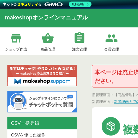
無料診断
makeshopオンラインマニュアル
ショップ作成
商品管理
注文管理
会員管理
本ページは廃止
ださい。
旧管理画面：【商品管理】
新管理画面：
新管理画面で
CSV一括登録
複
CSVを使った操作