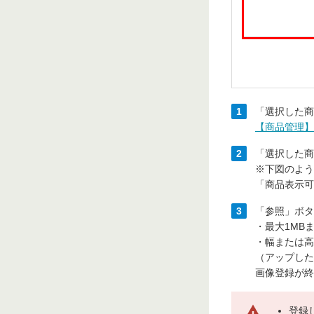
1
「選択した商
【商品管理】
2
「選択した商
※下図のよう
「商品表示可
3
「参照」ボタ
・最大1MB
・幅または高
（アップした
画像登録が終
登録