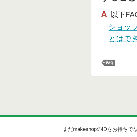
A
以下F
ショッ
とはで
FAQ
まだmakeshopのIDをお持