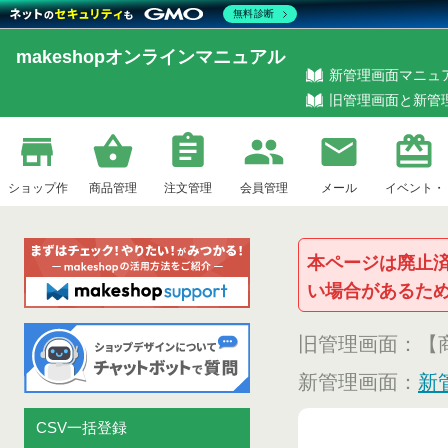
無料診断
makeshopオンラインマニュアル
新管理画面マニュ
旧管理画面と新管
ショップ作
商品管理
注文管理
会員管理
メール
イベント・
本ページは廃止
い場合があるた
成
企画
旧管理画面：【
新管理画面：
新
CSV一括登録