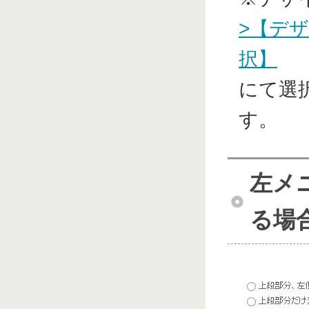
>【デ
択】
にて選
す。
左メ
る場