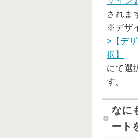
ザイン
されま
※デザ
>【デ
択】
にて選
す。
なに
ート