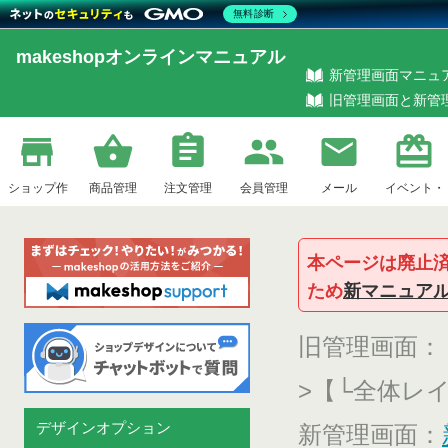
無料診断
makeshopオンラインマニュアル
新管理画面マニュ
旧管理画面と新管
ショップ作
商品管理
注文管理
会員管理
メール
イベント・
本ページは廃止
ため
新マニュア
成
企画
旧管理画面：
>
【└全体レ
デザインオプション
新管理画面：