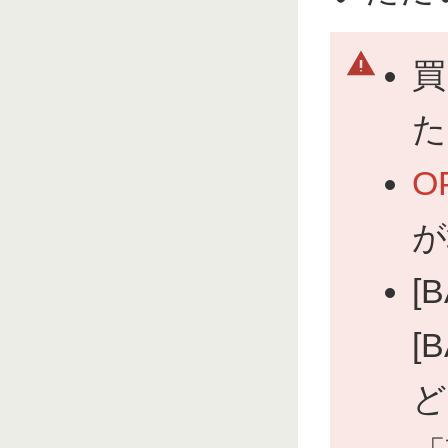
買
た
O
が
[
[
ど