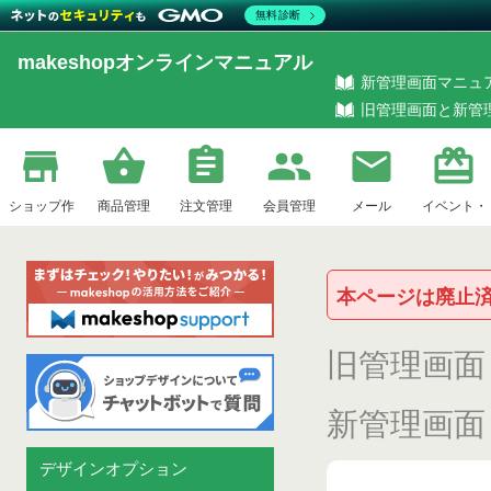
無料診断
makeshopオンラインマニュアル
新管理画面マニュ
旧管理画面と新管
ショップ作
商品管理
注文管理
会員管理
メール
イベント・
本ページは廃止
成
企画
旧管理画面
新管理画面
デザインオプション