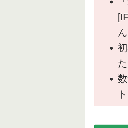
「
[
ん
初
た
数
ト