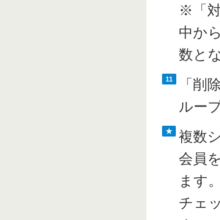
※「
中か
数と
11
「削
ルー
★
複数
会員
ます
チェ