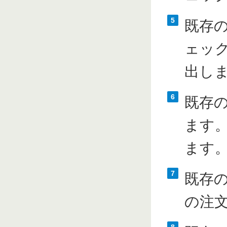
5
既存
ェッ
出し
6
既存
ます
ます
7
既存
の注