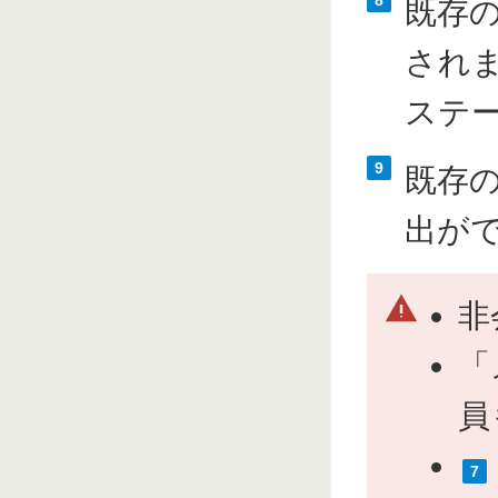
8
既存
され
ステ
9
既存
出が
非
「
員
7