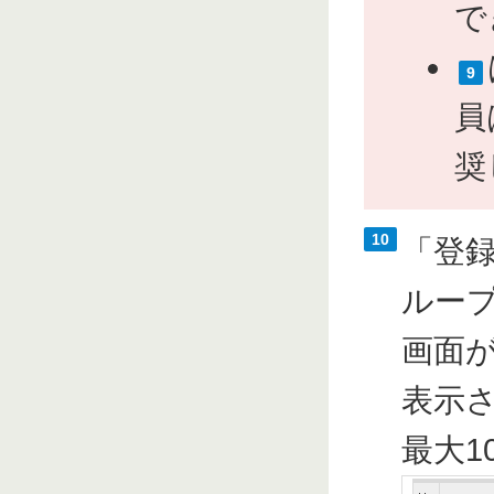
で
9
員
奨
10
「登
ルー
画面
表示
最大