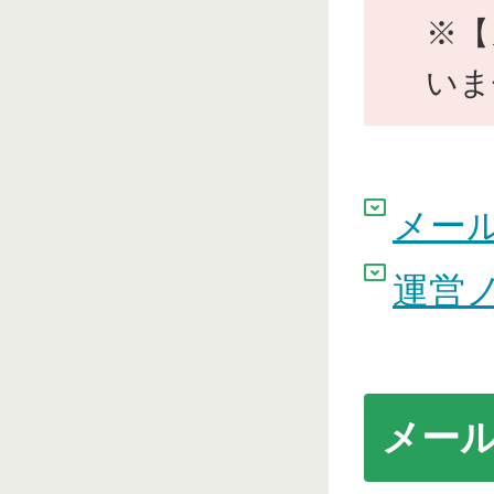
※【
いま
メー
運営
メー