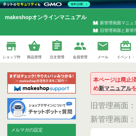
無料診断
makeshopオンラインマニュアル
新管理画面マニュ
旧管理画面と新管
ショップ作
商品管理
注文管理
会員管理
メール
イベント・
本ページは廃止
め
新マニュアル
成
企画
旧管理画面：
新管理画面：
メルマガの設定