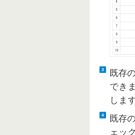
3
既存
でき
しま
4
既存
ェッ