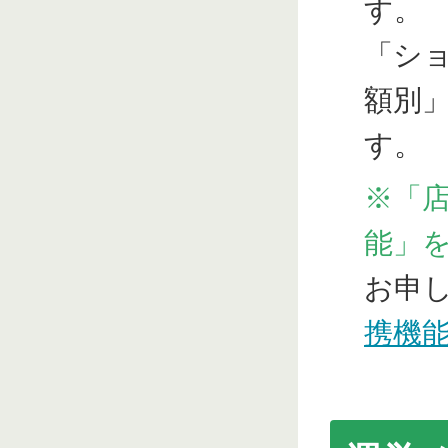
す。
「シ
額別
す。
※「
能」
お申
携機