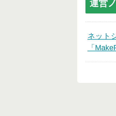
運営
ネット
「Mak