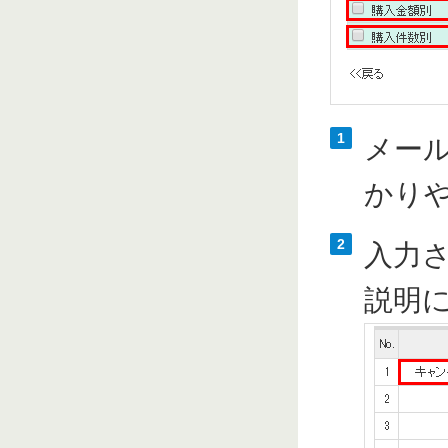
1
メー
かり
2
入力
説明