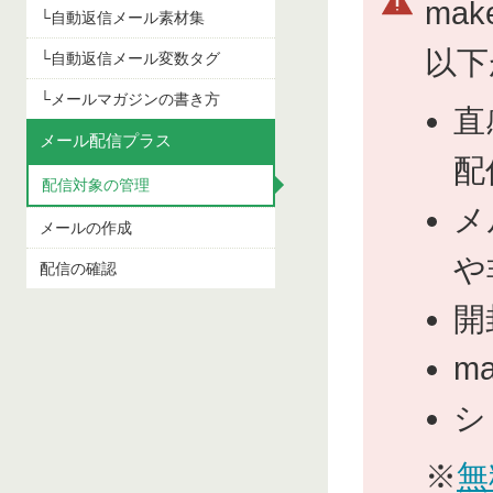
ma
└自動返信メール素材集
以下
└自動返信メール変数タグ
└メールマガジンの書き方
直
メール配信プラス
配
配信対象の管理
メ
メールの作成
や
配信の確認
開
m
シ
※
無