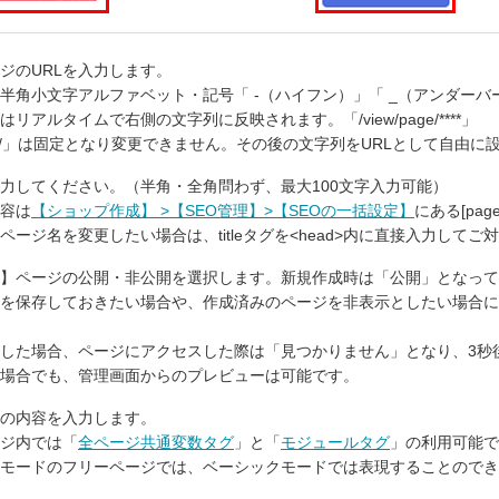
ジのURLを入力します。
半角小文字アルファベット・記号「 -（ハイフン）」「 _（アンダーバー
リアルタイムで右側の文字列に反映されます。「/view/page/****」
/page/」は固定となり変更できません。その後の文字列をURLとして自由
力してください。（半角・全角問わず、最大100文字入力可能）
容は
【ショップ作成】 >【SEO管理】>【SEOの一括設定】
にある[pa
ページ名を変更したい場合は、titleタグを<head>内に直接入力してご
】ページの公開・非公開を選択します。新規作成時は「公開」となって
を保存しておきたい場合や、作成済みのページを非表示としたい場合に
した場合、ページにアクセスした際は「見つかりません」となり、3秒
場合でも、管理画面からのプレビューは可能です。
の内容を入力します。
ジ内では「
全ページ共通変数タグ
」と「
モジュールタグ
」の利用可能で
モードのフリーページでは、ベーシックモードでは表現することのでき