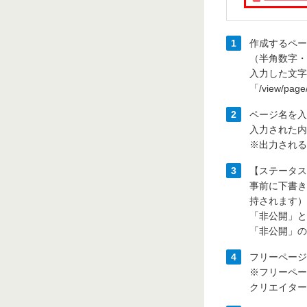
1
作成するペー
（半角数字・
入力した文字は
「/view
2
ページ名を入
入力された内
※出力される
3
【ステータス
事前に下書き
持されます）
「非公開」と
「非公開」の
4
フリーページ
※フリーペー
クリエイター