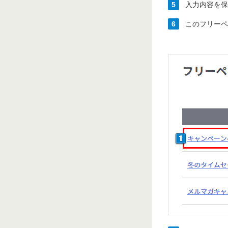
5
入力内容を保
6
このフリーペ