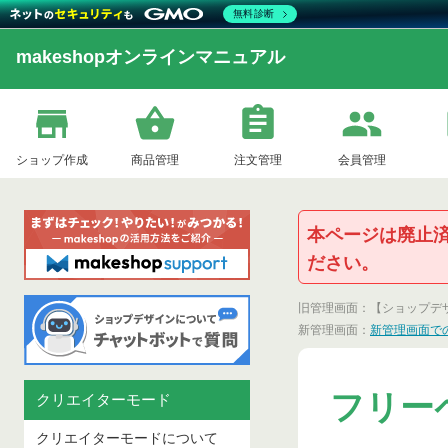
無料診断
makeshopオンラインマニュアル
ショップ作成
商品管理
注文管理
会員管理
本ページは廃止
ださい。
旧管理画面：【ショップデ
新管理画面：
新管理画面で
フリー
クリエイターモード
クリエイターモードについて