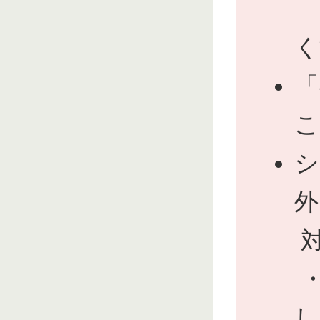
└
く
「
こ
シ
外
対
・
し