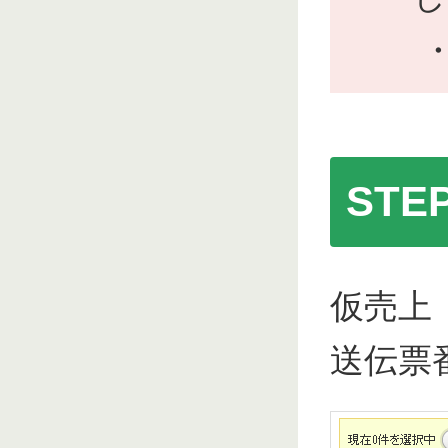
・
ST
仮売上
送伝票