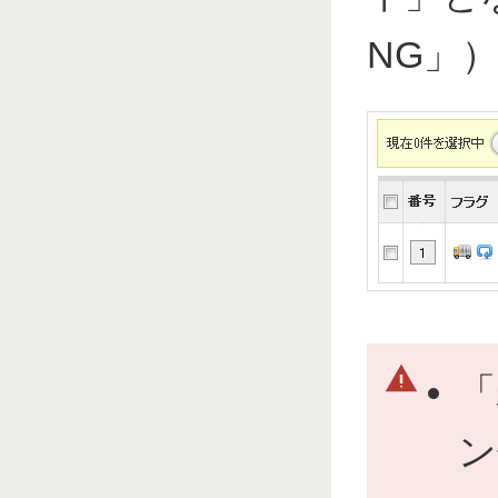
NG」
「
ン