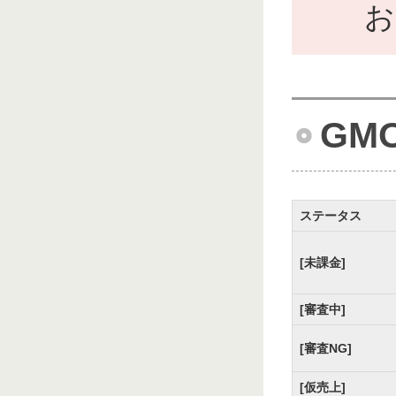
お
GM
ステータス
[未課金]
[審査中]
[審査NG]
[仮売上]