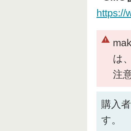
https:/
ma
は
注
購入
す。