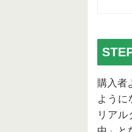
ST
購入者
ように
リアル
中」と