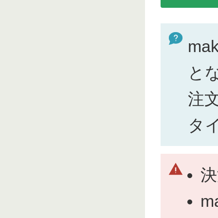
ma
と
注
タ
決
m