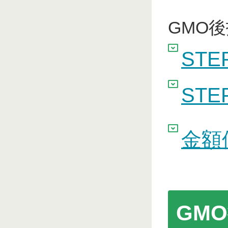
GMO
ST
ST
金額
GM