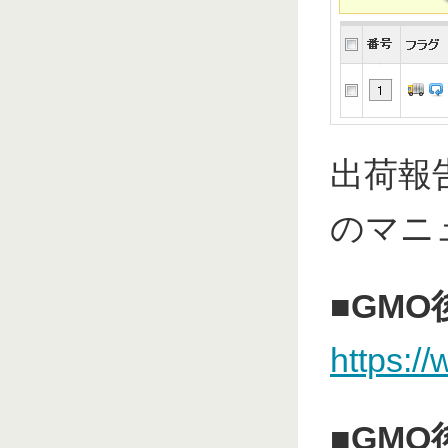
出荷報
のマニ
■GM
https:/
■GM