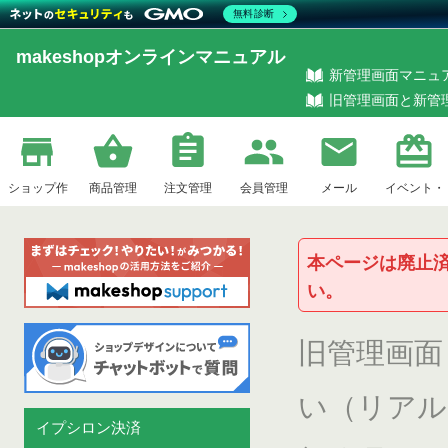
無料診断
makeshopオンラインマニュアル
新管理画面マニュ
旧管理画面と新管
ショップ作
商品管理
注文管理
会員管理
メール
イベント・
本ページは廃止
い。
成
企画
旧管理画面
い（リアル
イプシロン決済