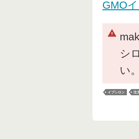
GMO
ma
シ
い
イプシロン
注